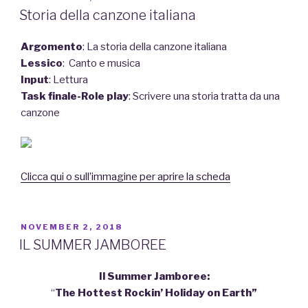
ON
Storia della canzone italiana
Argomento
: La storia della canzone italiana
Lessico
: Canto e musica
Input
: Lettura
Task finale-Role play
: Scrivere una storia tratta da una
canzone
Clicca qui o sull’immagine per aprire la scheda
POSTED
NOVEMBER 2, 2018
ON
IL SUMMER JAMBOREE
Il Summer Jamboree:
“
The Hottest Rockin’ Holiday on Earth”