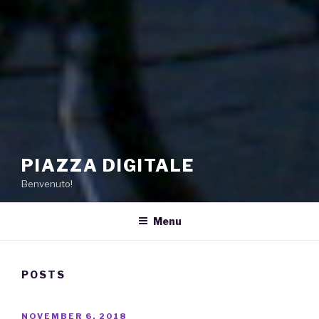
PIAZZA DIGITALE
Benvenuto!
Menu
POSTS
POSTED
NOVEMBER 6, 2018