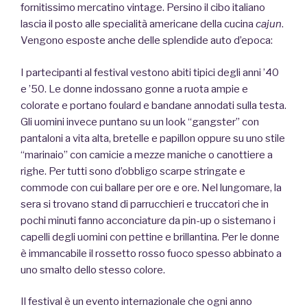
fornitissimo mercatino vintage. Persino il cibo italiano
lascia il posto alle specialità americane della cucina
cajun
.
Vengono esposte anche delle splendide auto d’epoca:
I partecipanti al festival vestono abiti tipici degli anni ’40
e ’50. Le donne indossano gonne a ruota ampie e
colorate e portano foulard e bandane annodati sulla testa.
Gli uomini invece puntano su un look “gangster” con
pantaloni a vita alta, bretelle e papillon oppure su uno stile
“marinaio” con camicie a mezze maniche o canottiere a
righe. Per tutti sono d’obbligo scarpe stringate e
commode con cui ballare per ore e ore. Nel lungomare, la
sera si trovano stand di parrucchieri e truccatori che in
pochi minuti fanno acconciature da pin-up o sistemano i
capelli degli uomini con pettine e brillantina. Per le donne
è immancabile il rossetto rosso fuoco spesso abbinato a
uno smalto dello stesso colore.
Il festival è un evento internazionale che ogni anno